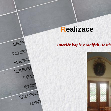
R
ealizace
Interiér kaple v Malých Hošti