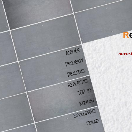
R
novost